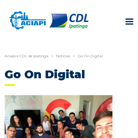
Aciapi e CDL de Ipatinga
>
Notícias
>
Go On Digital
Go On Digital