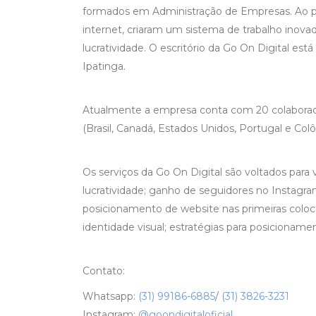
formados em Administração de Empresas. Ao p
internet, criaram um sistema de trabalho inovad
lucratividade. O escritório da Go On Digital est
Ipatinga.
Atualmente a empresa conta com 20 colaborado
(Brasil, Canadá, Estados Unidos, Portugal e C
Os serviços da Go On Digital são voltados para
lucratividade; ganho de seguidores no Instagra
posicionamento de website nas primeiras colo
identidade visual; estratégias para posiciona
Contato:
Whatsapp:
(31) 99186-6885
/
(31) 3826-3231
Instagram:
@goondigitaloficial