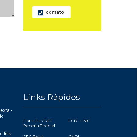
contato
Links Rápidos
exta -
do
Consulta CNPJ
FCDL – MG
Receita Federal
o link
SPC Brasil
CNDL