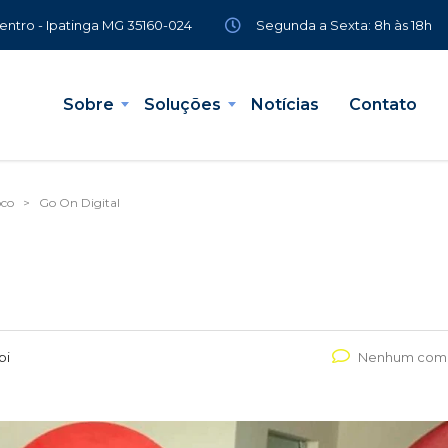
Segunda a Sexta: 8h às 18h
Centro - Ipatinga MG 35160-024
Sobre
Soluções
Notícias
Contato
oco
>
Go On Digital
pi
Nenhum come