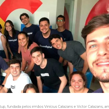
up, fundada pelos irmãos Vinícius Calazans e Victor Calazans, 