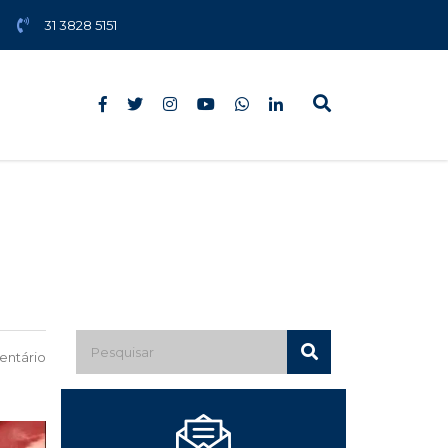
31 3828 5151
ntário