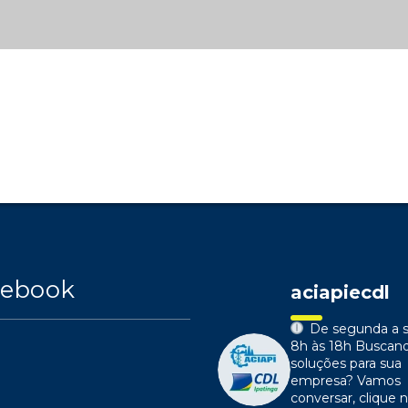
cebook
aciapiecdl
De segunda a s
8h às 18h
Buscan
soluções para sua
empresa?
Vamos
conversar, clique n