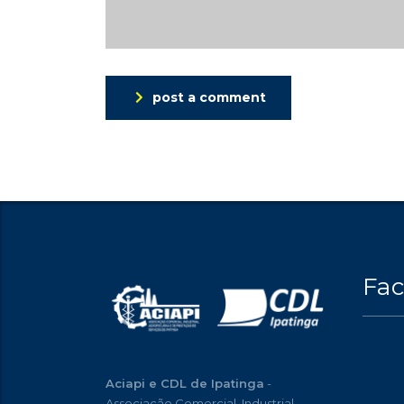
post a comment
Fa
Aciapi e CDL de Ipatinga
-
Associação Comercial, Industrial,