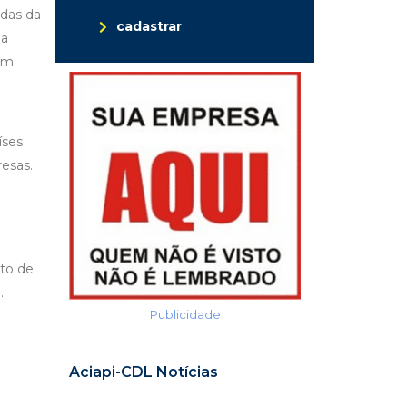
das da
cadastrar
da
 em
íses
esas.
to de
.
Publicidade
Aciapi-CDL Notícias