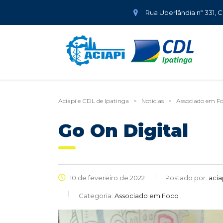
Rua Uberlândia nº 331, 
Aciapi e CDL de Ipatinga
>
Notícias
>
Associado em F
Go On Digital
10 de fevereiro de 2022
Postado por:
acia
Categoria:
Associado em Foco