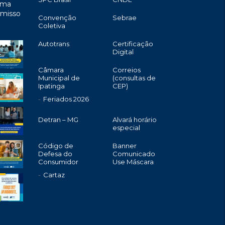
uma
omisso
Convenção
Sebrae
Coletiva
Autotrans
Certificação
Digital
Câmara
Correios
Municipal de
(consultas de
Ipatinga
CEP)
Feriados 2026
Detran – MG
Alvará horário
especial
Código de
Banner
Defesa do
Comunicado
Consumidor
Use Máscara
Cartaz