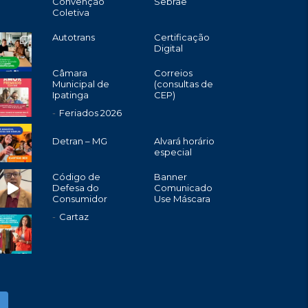
Convenção
Sebrae
Coletiva
Autotrans
Certificação
Digital
Câmara
Correios
Municipal de
(consultas de
Ipatinga
CEP)
Feriados 2026
Detran – MG
Alvará horário
especial
Código de
Banner
Defesa do
Comunicado
Consumidor
Use Máscara
Cartaz