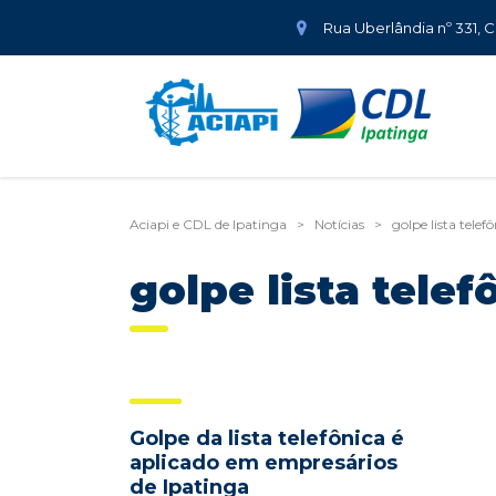
Rua Uberlândia nº 331, 
Aciapi e CDL de Ipatinga
>
Notícias
>
golpe lista telef
golpe lista telef
Golpe da lista telefônica é
aplicado em empresários
de Ipatinga