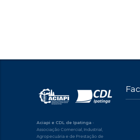
Fa
Aciapi e CDL de Ipatinga
-
Associação Comercial, Industrial,
Agropecuária e de Prestação de