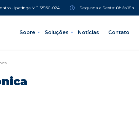
Segunda a Sexta: 8h às 18h
Centro - Ipatinga MG 35160-024
Sobre
Soluções
Notícias
Contato
ônica
ônica