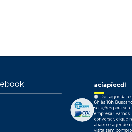
cebook
aciapiecdl
De segunda a s
8h às 18h
Buscan
soluções para sua
empresa?
Vamos
conversar, clique n
abaixo e agende 
visita sem compr