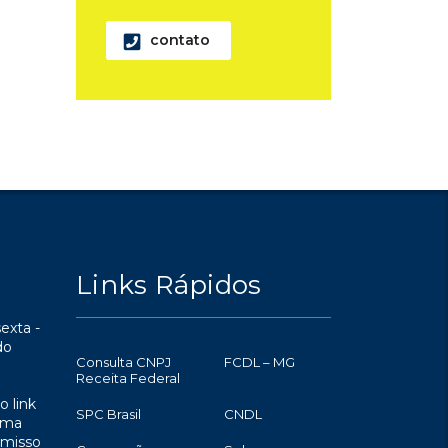
contato
Links Rápidos
exta -
do
Consulta CNPJ
FCDL – MG
Receita Federal
o link
SPC Brasil
CNDL
uma
omisso