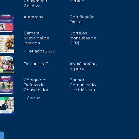
Convenção
Sebrae
Coletiva
Autotrans
Certificação
Digital
Câmara
Correios
Municipal de
(consultas de
Ipatinga
CEP)
Feriados 2026
Detran – MG
Alvará horário
especial
Código de
Banner
Defesa do
Comunicado
Consumidor
Use Máscara
Cartaz