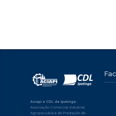
Fa
Aciapi e CDL de Ipatinga
-
Associação Comercial, Industrial,
Agropecuária e de Prestação de