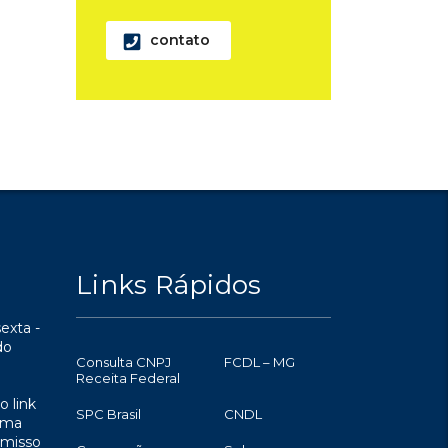
contato
Links Rápidos
exta -
do
Consulta CNPJ
FCDL – MG
Receita Federal
o link
SPC Brasil
CNDL
uma
omisso