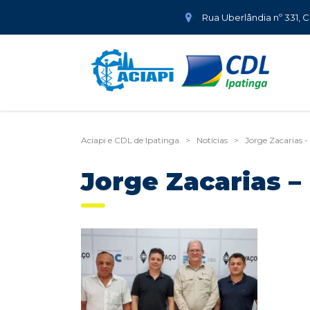
Rua Uberlândia nº 331, 
Aciapi e CDL de Ipatinga
>
Notícias
>
Jorge Zacarias 
Jorge Zacarias 