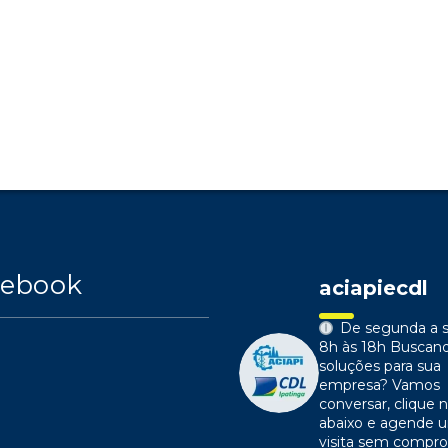
cebook
aciapiecdl
De segunda a s
8h às 18h
Buscan
soluções para sua
empresa?
Vamos
conversar, clique n
abaixo e agende 
visita sem compr