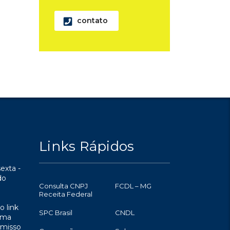
contato
Links Rápidos
exta -
do
Consulta CNPJ
FCDL – MG
Receita Federal
o link
SPC Brasil
CNDL
uma
omisso