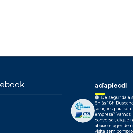
cebook
aciapiecdl
De segunda a s
8h às 18h
Buscan
soluções para sua
empresa?
Vamos
conversar, clique n
abaixo e agende 
visita sem compr