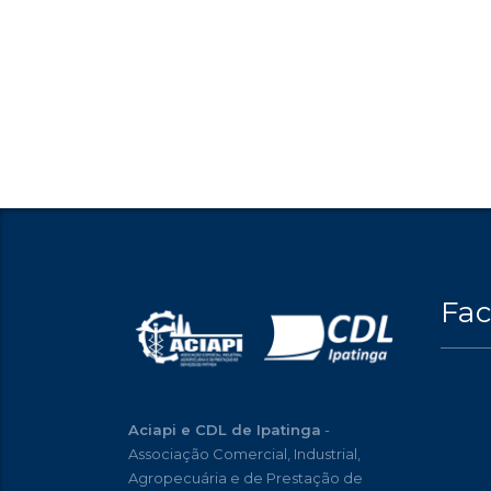
Fa
Aciapi e CDL de Ipatinga
-
Associação Comercial, Industrial,
Agropecuária e de Prestação de