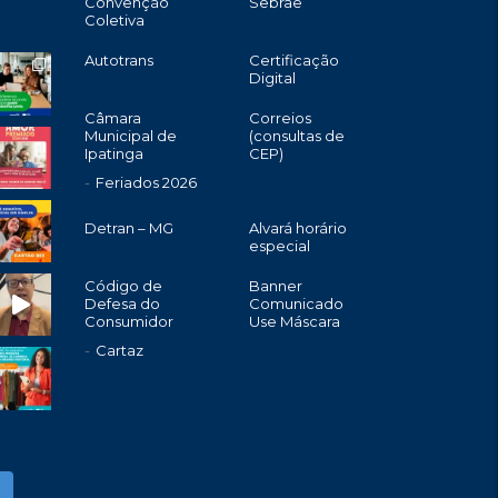
Convenção
Sebrae
Coletiva
Autotrans
Certificação
Digital
Câmara
Correios
Municipal de
(consultas de
Ipatinga
CEP)
Feriados 2026
Detran – MG
Alvará horário
especial
Código de
Banner
Defesa do
Comunicado
Consumidor
Use Máscara
Cartaz