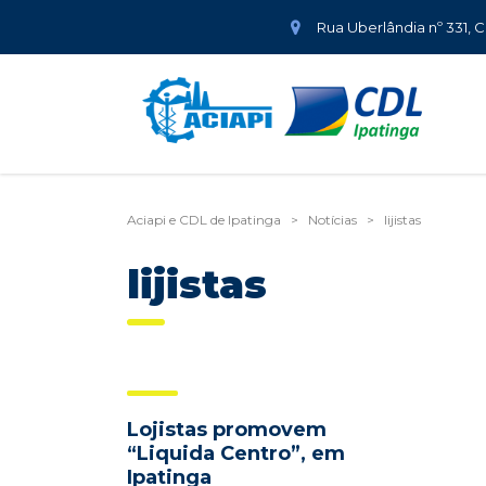
Rua Uberlândia nº 331, 
Aciapi e CDL de Ipatinga
>
Notícias
>
lijistas
lijistas
Lojistas promovem
“Liquida Centro”, em
Ipatinga