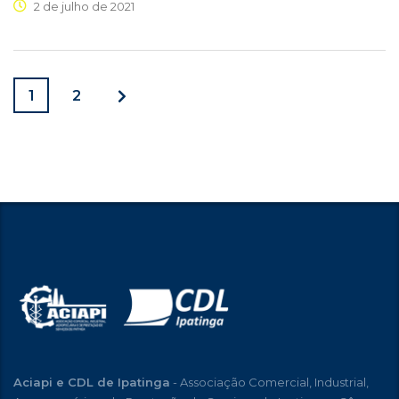
2 de julho de 2021
1
2
Aciapi e CDL de Ipatinga
- Associação Comercial, Industrial,