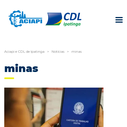
Aciapi e CDL de Ipatinga
>
Notícias
>
minas
minas