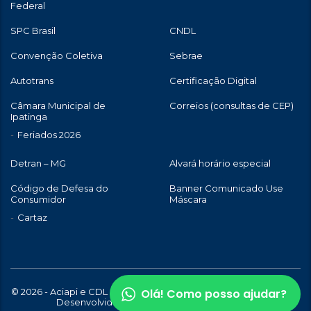
Federal
SPC Brasil
CNDL
Convenção Coletiva
Sebrae
Autotrans
Certificação Digital
Câmara Municipal de
Correios (consultas de CEP)
Ipatinga
Feriados 2026
Detran – MG
Alvará horário especial
Código de Defesa do
Banner Comunicado Use
Consumidor
Máscara
Cartaz
Olá! Como posso ajudar?
© 2026 - Aciapi e CDL de Ipatinga | Todos os direitos reservados |
Desenvolvido com
por
WebStory.com.br