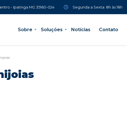
Segunda a Sexta: 8h às 18h
Centro - Ipatinga MG 35160-024
Sobre
Soluções
Notícias
Contato
mijoias
mijoias