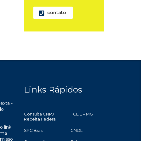
contato
Links Rápidos
exta -
do
Consulta CNPJ
FCDL – MG
Receita Federal
o link
SPC Brasil
CNDL
uma
omisso