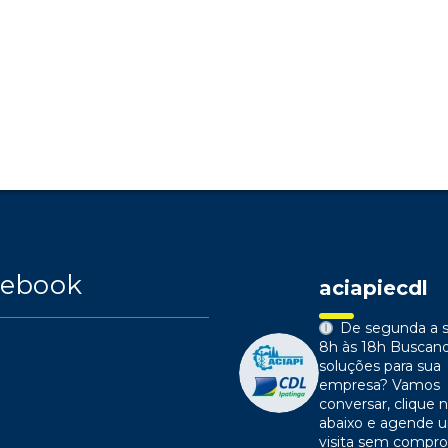
cebook
aciapiecdl
De segunda a s
8h às 18h
Buscan
soluções para sua
empresa?
Vamos
conversar, clique n
abaixo e agende 
visita sem compr