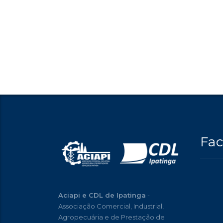
Fa
Aciapi e CDL de Ipatinga
-
Associação Comercial, Industrial,
Agropecuária e de Prestação de