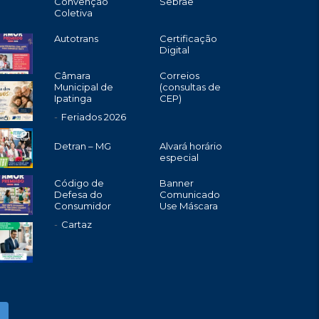
Convenção
Sebrae
Coletiva
Autotrans
Certificação
Digital
Câmara
Correios
Municipal de
(consultas de
Ipatinga
CEP)
Feriados 2026
Detran – MG
Alvará horário
especial
Código de
Banner
Defesa do
Comunicado
Consumidor
Use Máscara
Cartaz