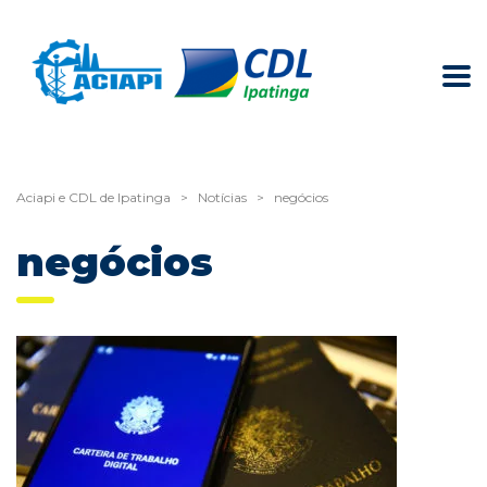
Aciapi e CDL de Ipatinga
>
Notícias
>
negócios
negócios