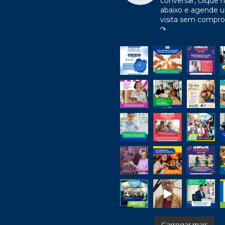
conversar, clique n
abaixo e agende 
visita sem compr
↷
Carregar mais