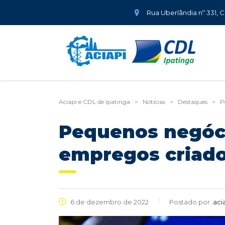
Rua Uberlândia nº 331, 
Aciapi e CDL de Ipatinga
>
Notícias
>
Destaques
>
P
Pequenos negóc
empregos criado
6 de dezembro de 2022
Postado por:
aci