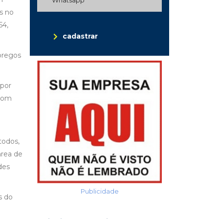
s no
54,
cadastrar
pregos
 por
 com
todos,
área de
des
Publicidade
s do