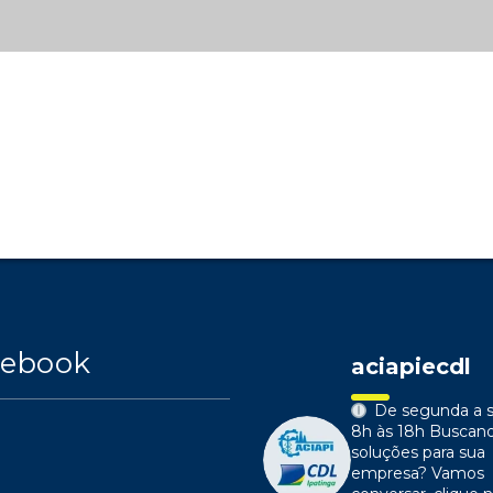
cebook
aciapiecdl
De segunda a s
8h às 18h
Buscan
soluções para sua
empresa?
Vamos