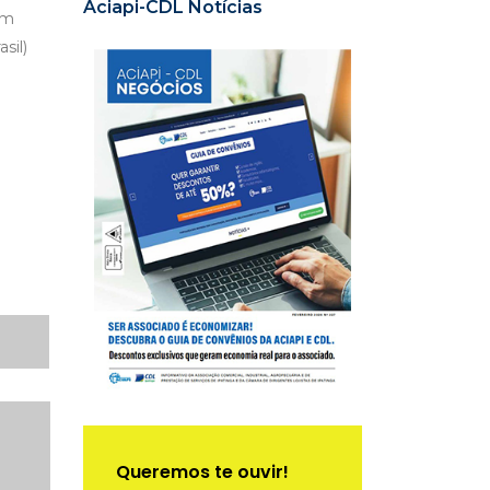
Aciapi-CDL Notícias
om
sil)
Queremos te ouvir!