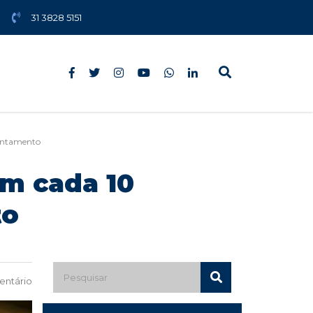
31 3828 5151
vantamento
m cada 10
to
ntário