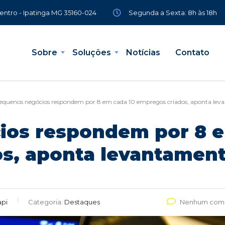
Segunda a Sexta: 8h às 18h
Centro - Ipatinga MG 35160-024
Sobre
Soluções
Notícias
Contato
equenos negócios respondem por 8 em cada 10 empregos criados, aponta le
ios respondem por 8 e
s, aponta levantamen
api
Categoria:
Destaques
Nenhum come