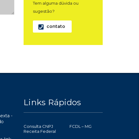
Tem alguma dúvida ou
sugestão?
contato
Links Rápidos
exta -
do
Consulta CNPJ
FCDL – MG
Receita Federal