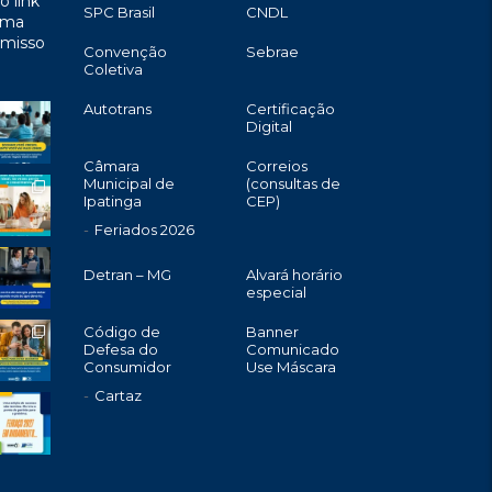
o link
SPC Brasil
CNDL
uma
omisso
Convenção
Sebrae
Coletiva
Autotrans
Certificação
Digital
Câmara
Correios
Municipal de
(consultas de
Ipatinga
CEP)
Feriados 2026
Detran – MG
Alvará horário
especial
Código de
Banner
Defesa do
Comunicado
Consumidor
Use Máscara
Cartaz