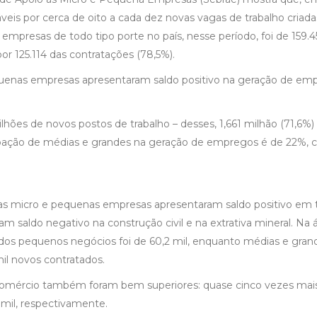
eis por cerca de oito a cada dez novas vagas de trabalho criada
empresas de todo tipo porte no país, nesse período, foi de 159.4
 125.114 das contratações (78,5%).
quenas empresas apresentaram saldo positivo na geração de em
lhões de novos postos de trabalho – desses, 1,661 milhão (71,6%)
ipação de médias e grandes na geração de empregos é de 22%,
 as micro e pequenas empresas apresentaram saldo positivo em 
 saldo negativo na construção civil e na extrativa mineral. Na 
s dos pequenos negócios foi de 60,2 mil, enquanto médias e gran
l novos contratados.
comércio também foram bem superiores: quase cinco vezes mai
 mil, respectivamente.