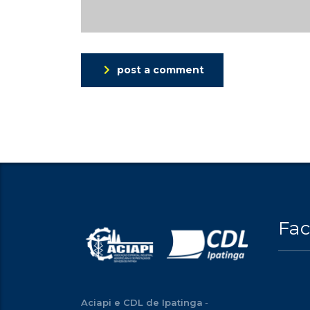
post a comment
Fa
Aciapi e CDL de Ipatinga
-