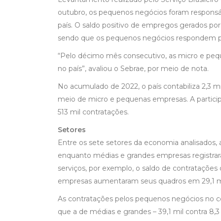
outubro, os pequenos negócios foram responsáv
país. O saldo positivo de empregos gerados por 
sendo que os pequenos negócios respondem por
“Pelo décimo mês consecutivo, as micro e pe
no país”, avaliou o Sebrae, por meio de nota.
No acumulado de 2022, o país contabiliza 2,3 mi
meio de micro e pequenas empresas. A partic
513 mil contratações.
Setores
Entre os sete setores da economia analisados,
enquanto médias e grandes empresas registraram
serviços, por exemplo, o saldo de contrataçõe
empresas aumentaram seus quadros em 29,1 mi
As contratações pelos pequenos negócios no 
que a de médias e grandes – 39,1 mil contra 8,3