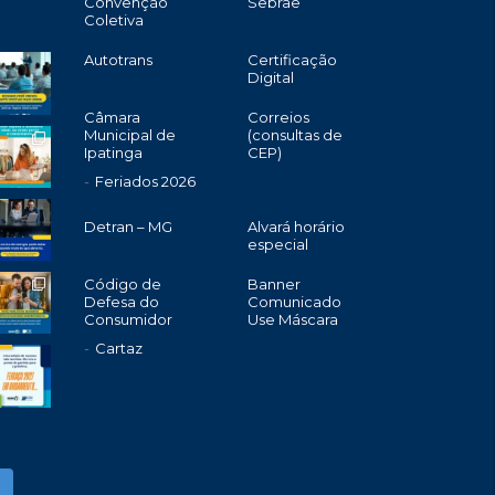
Convenção
Sebrae
Coletiva
Autotrans
Certificação
Digital
Câmara
Correios
Municipal de
(consultas de
Ipatinga
CEP)
Feriados 2026
Detran – MG
Alvará horário
especial
Código de
Banner
Defesa do
Comunicado
Consumidor
Use Máscara
Cartaz