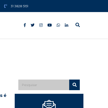
31 3828 5151
s é