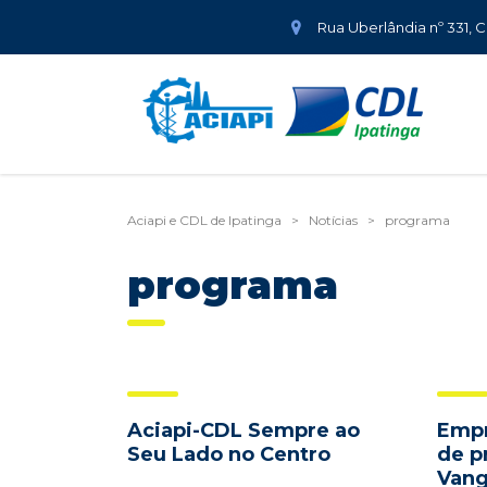
Rua Uberlândia nº 331, 
Aciapi e CDL de Ipatinga
>
Notícias
>
programa
programa
Aciapi-CDL Sempre ao
Empr
Seu Lado no Centro
de p
Van