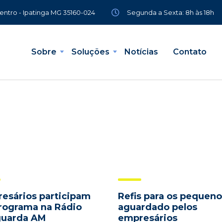
Segunda a Sexta: 8h às 18h
Centro - Ipatinga MG 35160-024
Sobre
Soluções
Notícias
Contato
esários participam
Refis para os pequeno
rograma na Rádio
aguardado pelos
guarda AM
empresários