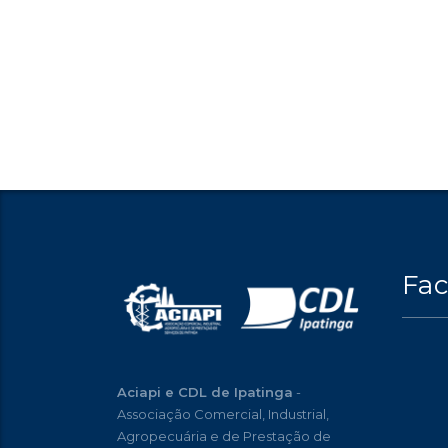
Fa
Aciapi e CDL de Ipatinga
-
Associação Comercial, Industrial,
Agropecuária e de Prestação de