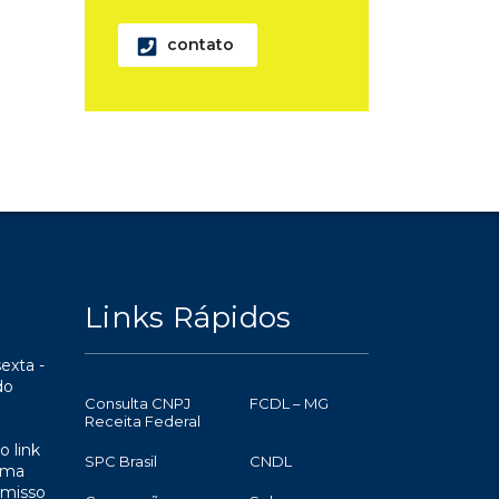
contato
Links Rápidos
exta -
do
Consulta CNPJ
FCDL – MG
Receita Federal
o link
SPC Brasil
CNDL
uma
omisso