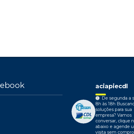
cebook
aciapiecdl
De segunda a s
8h às 18h
Buscan
soluções para sua
empresa?
Vamos
conversar, clique n
abaixo e agende 
visita sem compr