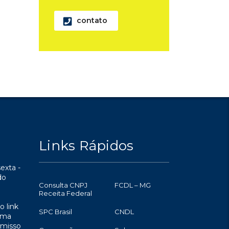
contato
Links Rápidos
exta -
do
Consulta CNPJ
FCDL – MG
Receita Federal
o link
SPC Brasil
CNDL
uma
omisso