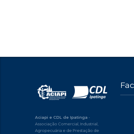
Fa
Aciapi e CDL de Ipatinga
-
Associação Comercial, Industrial,
Agropecuária e de Prestação de