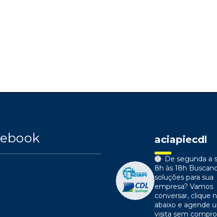
cebook
aciapiecdl
De segunda a s
8h às 18h
Buscan
soluções para sua
empresa?
Vamos
conversar, clique n
abaixo e agende 
visita sem compr