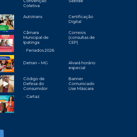
Convenção
Sebrae
Coletiva
Autotrans
Certificação
Digital
Câmara
Correios
Municipal de
(consultas de
Ipatinga
CEP)
Feriados 2026
Detran – MG
Alvará horário
especial
Código de
Banner
Defesa do
Comunicado
Consumidor
Use Máscara
Cartaz