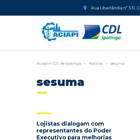
Rua Uberlândia nº 331, 
Aciapi e CDL de Ipatinga
>
Notícias
>
sesuma
sesuma
Lojistas dialogam com
representantes do Poder
Executivo para melhorias