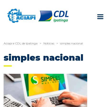
Aciapi e CDL de Ipatinga
>
Notícias
>
simples nacional
simples nacional