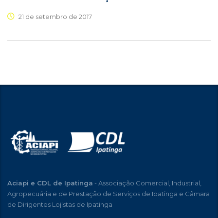
21 de setembro de 2017
Aciapi e CDL de Ipatinga
- Associação Comercial, Industrial,
Agropecuária e de Prestação de Serviços de Ipatinga e Câmara
de Dirigentes Lojistas de Ipatinga