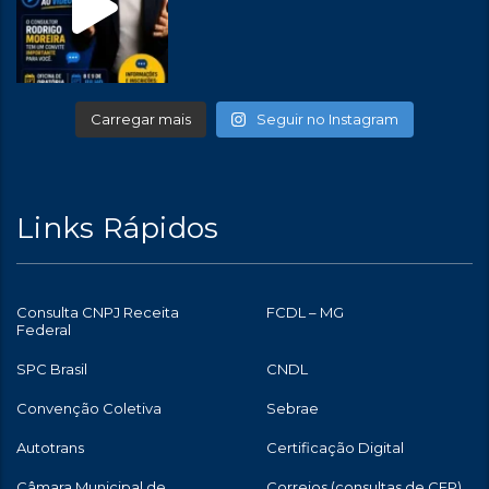
Carregar mais
Seguir no Instagram
Links Rápidos
Consulta CNPJ Receita
FCDL – MG
Federal
SPC Brasil
CNDL
Convenção Coletiva
Sebrae
Autotrans
Certificação Digital
Câmara Municipal de
Correios (consultas de CEP)