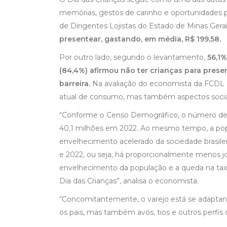
memórias, gestos de carinho e oportunidades p
de Dirigentes Lojistas do Estado de Minas Ger
presentear, gastando, em média, R$ 199,58.
Por outro lado, segundo o levantamento,
56,1%
(84,4%) afirmou não ter crianças para prese
barreira.
Na avaliação do economista da FCDL Min
atual de consumo, mas também aspectos socia
“Conforme o Censo Demográfico, o número de cr
40,1 milhões em 2022. Ao mesmo tempo, a popu
envelhecimento acelerado da sociedade brasilei
e 2022, ou seja, há proporcionalmente menos jo
envelhecimento da população e a queda na ta
Dia das Crianças”, analisa o economista.
“Concomitantemente, o varejo está se adaptan
os pais, mas também avós, tios e outros perfis 