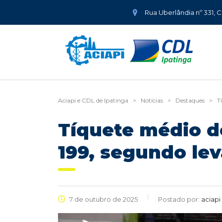
Rua Uberlândia nº 331, 
Aciapi e CDL de Ipatinga
>
Notícias
>
Destaques
>
T
Tíquete médio d
199, segundo le
7 de outubro de 2025
Postado por:
aciapi