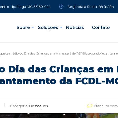
Segunda a Sexta: 8h às 18h
Centro - Ipatinga MG 35160-024
Sobre
Soluções
Notícias
Contato
íquete médio do Dia das Crianças em Minas será de R$ 199, segundo levanta
o Dia das Crianças em 
vantamento da FCDL-M
Categoria:
Destaques
Nenhum come