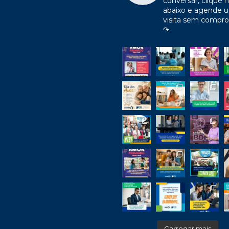
conversar, clique n
abaixo e agende 
visita sem compr
↷
Carregar mais