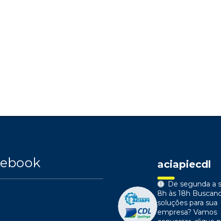
cebook
aciapiecdl
De segunda a s
8h às 18h
Buscan
soluções para sua
empresa?
Vamos