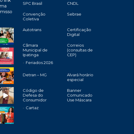
o link
SPC Brasil
CNDL
uma
omisso
Convenção
Sebrae
Coletiva
Autotrans
Certificação
Digital
Câmara
Correios
Municipal de
(consultas de
Ipatinga
CEP)
Feriados 2026
Detran – MG
Alvará horário
especial
Código de
Banner
Defesa do
Comunicado
Consumidor
Use Máscara
Cartaz