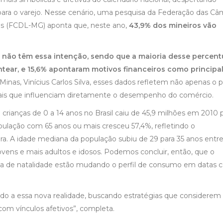
ara o varejo. Nesse cenário, uma pesquisa da Federação das Câ
ais (FCDL-MG) aponta que, neste ano,
43,9% dos mineiros vão
 não têm essa intenção, sendo que a maioria desse percent
ntear, e 15,6% apontaram motivos financeiros como principa
as, Vinícius Carlos Silva, esses dados refletem não apenas o pe
is que influenciam diretamente o desempenho do comércio.
ianças de 0 a 14 anos no Brasil caiu de 45,9 milhões em 2010 
lação com 65 anos ou mais cresceu 57,4%, refletindo o
ra. A idade mediana da população subiu de 29 para 35 anos entr
vens e mais adultos e idosos. Podemos concluir, então, que o
xa de natalidade estão mudando o perfil de consumo em datas 
do a essa nova realidade, buscando estratégias que considerem
com vínculos afetivos”, completa.