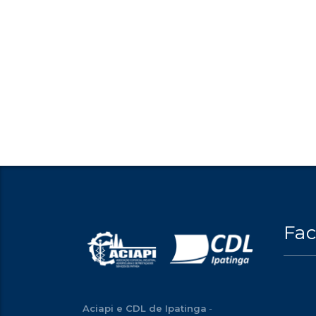
Fa
Aciapi e CDL de Ipatinga
-