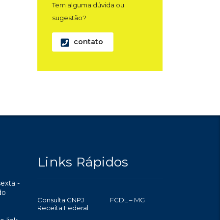
Tem alguma dúvida ou
sugestão?
contato
Links Rápidos
exta -
do
Consulta CNPJ
FCDL – MG
Receita Federal