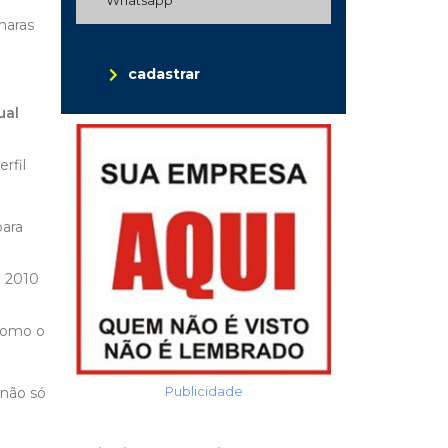
maras
cadastrar
ual
l
rfil
para
e 2010
como o
Publicidade
 não só