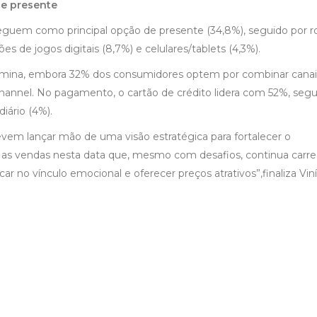
e presente
eguem como principal opção de presente (34,8%), seguido por 
ões de jogos digitais (8,7%) e celulares/tablets (4,3%).
redomina, embora 32% dos consumidores optem por combinar canai
ichannel. No pagamento, o cartão de crédito lidera com 52%, seg
diário (4%).
evem lançar mão de uma visão estratégica para fortalecer o
r as vendas nesta data que, mesmo com desafios, continua carr
car no vínculo emocional e oferecer preços atrativos”,finaliza Vin