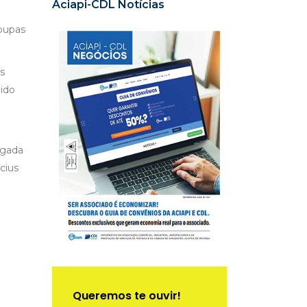
Aciapi-CDL Notícias
roupas
s
uido
egada
ícius
Queremos te ouvir!