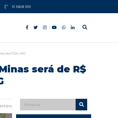
31 3828 5151
mento da FCDL-MG
Minas será de R$
G
ntário