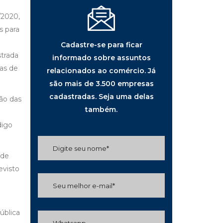
/2020,
s para
Cadastre-se para ficar
strada
informado sobre assuntos
as de
relacionados ao comércio. Já
são mais de 3.500 empresas
cadastradas. Seja uma delas
ão das
também.
digo
 de
evisto
ública