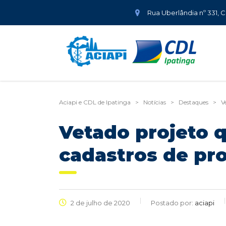
Rua Uberlândia nº 331, 
Aciapi e CDL de Ipatinga
>
Notícias
>
Destaques
>
V
Vetado projeto 
cadastros de pro
2 de julho de 2020
Postado por:
aciapi