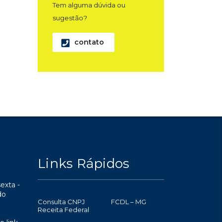
Tem alguma dúvida ou
sugestão?
contato
Links Rápidos
exta -
do
Consulta CNPJ
FCDL – MG
Receita Federal