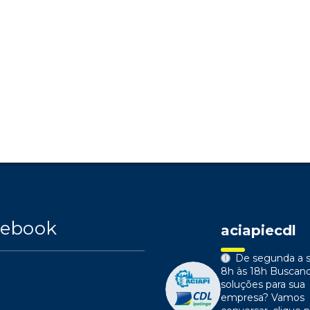
cebook
aciapiecdl
De segunda a s
8h às 18h
Buscan
soluções para sua
empresa?
Vamos