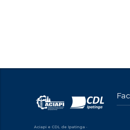
Fa
Aciapi e CDL de Ipatinga
-