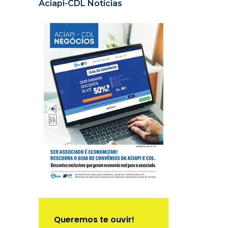
Aciapi-CDL Notícias
Queremos te ouvir!