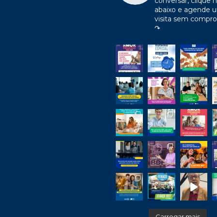
conversar, clique n
abaixo e agende 
visita sem compr
↷
Carregar mais