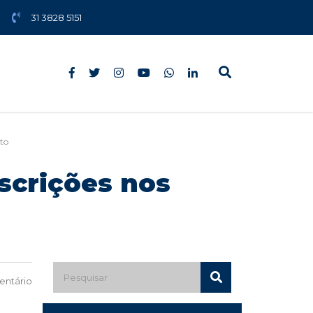
31 3828 5151
ito
scrições nos
ntário