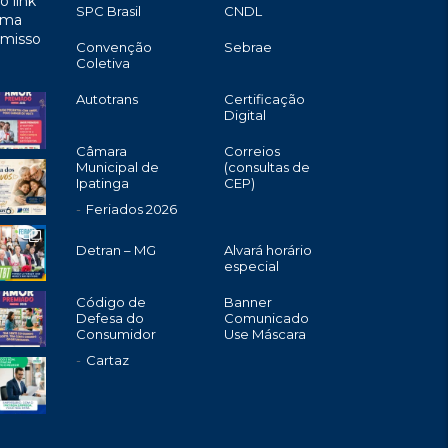
o link
SPC Brasil
CNDL
uma
omisso
Convenção
Sebrae
Coletiva
Autotrans
Certificação
Digital
Câmara
Correios
Municipal de
(consultas de
Ipatinga
CEP)
Feriados 2026
Detran – MG
Alvará horário
especial
Código de
Banner
Defesa do
Comunicado
Consumidor
Use Máscara
Cartaz