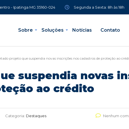
Segunda a Sexta: 8h às 18h
Centro - Ipatinga MG 35160-024
Sobre
Soluções
Notícias
Contato
etado projeto que suspendia novas inscrições nos cadastros de proteção ao créd
que suspendia novas in
teção ao crédito
Categoria:
Destaques
Nenhum come