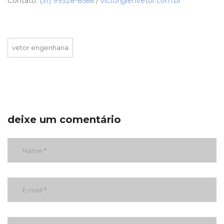
Contato:
(31) 99328-8566
/
victor@envetor.com.br
vetor engenharia
deixe um comentário