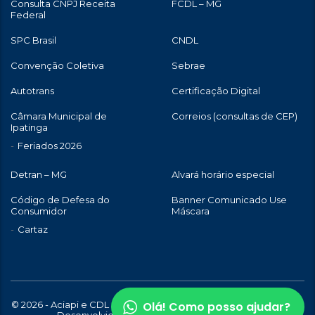
Consulta CNPJ Receita
FCDL – MG
Federal
SPC Brasil
CNDL
Convenção Coletiva
Sebrae
Autotrans
Certificação Digital
Câmara Municipal de
Correios (consultas de CEP)
Ipatinga
Feriados 2026
Detran – MG
Alvará horário especial
Código de Defesa do
Banner Comunicado Use
Consumidor
Máscara
Cartaz
Olá! Como posso ajudar?
© 2026 - Aciapi e CDL de Ipatinga | Todos os direitos reservados |