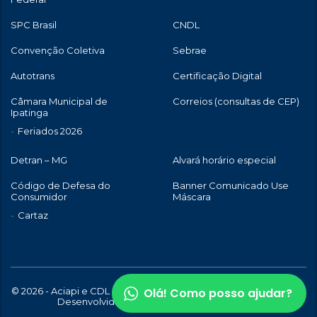
SPC Brasil
CNDL
Convenção Coletiva
Sebrae
Autotrans
Certificação Digital
Câmara Municipal de
Correios (consultas de CEP)
Ipatinga
Feriados 2026
Detran – MG
Alvará horário especial
Código de Defesa do
Banner Comunicado Use
Consumidor
Máscara
Cartaz
Olá! Como posso ajudar?
© 2026 - Aciapi e CDL de Ipatinga | Todos os direitos reservados |
Desenvolvido com
por
WebStory.com.br