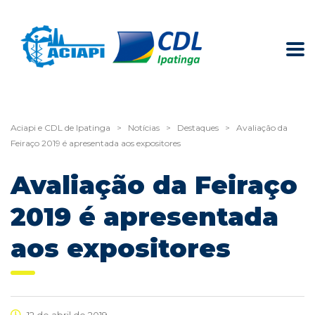
Aciapi e CDL de Ipatinga
>
Notícias
>
Destaques
>
Avaliação da
Feiraço 2019 é apresentada aos expositores
Avaliação da Feiraço
2019 é apresentada
aos expositores