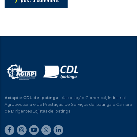
post a comment
Aciapi e CDL de Ipatinga
- Associação Comercial, Industrial,
Agropecuária e de Prestação de Serviços de Ipatinga e Câmara
de Dirigentes Lojistas de Ipatinga