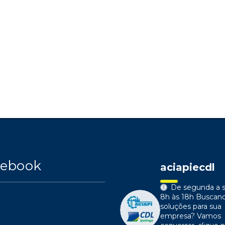
cebook
aciapiecdl
De segunda a s
8h às 18h
Buscan
soluções para sua
empresa?
Vamos