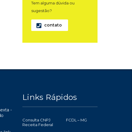
Tem alguma dúvida ou
sugestão?
contato
Links Rápidos
exta -
do
Consulta CNPJ
FCDL – MG
Receita Federal