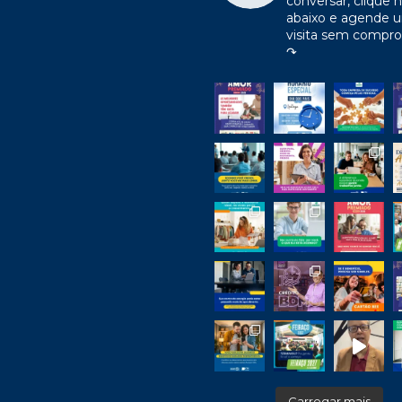
conversar, clique n
abaixo e agende 
visita sem compr
↷
Carregar mais