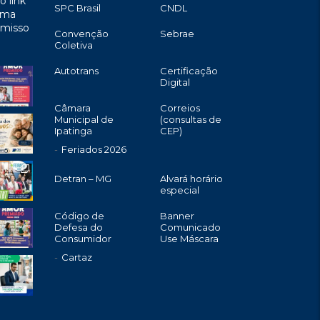
o link
SPC Brasil
CNDL
uma
omisso
Convenção
Sebrae
Coletiva
Autotrans
Certificação
Digital
Câmara
Correios
Municipal de
(consultas de
Ipatinga
CEP)
Feriados 2026
Detran – MG
Alvará horário
especial
Código de
Banner
Defesa do
Comunicado
Consumidor
Use Máscara
Cartaz