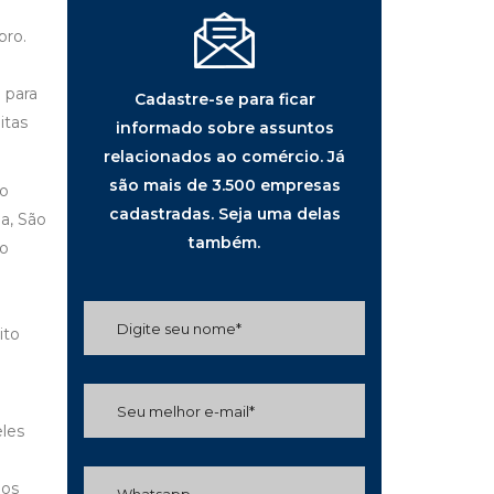
bro.
 para
Cadastre-se para ficar
itas
informado sobre assuntos
relacionados ao comércio. Já
são mais de 3.500 empresas
ao
cadastradas. Seja uma delas
a, São
também.
do
ito
eles
dos