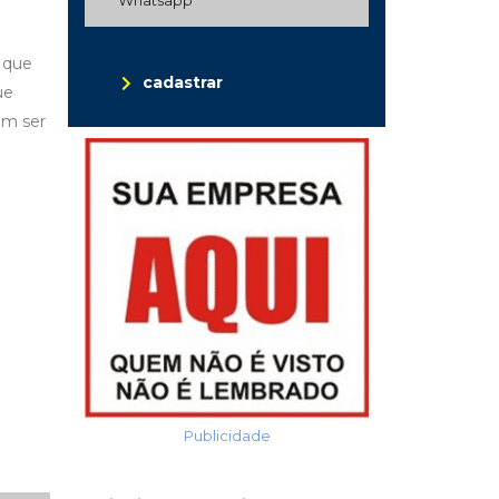
e que
cadastrar
ue
em ser
Publicidade