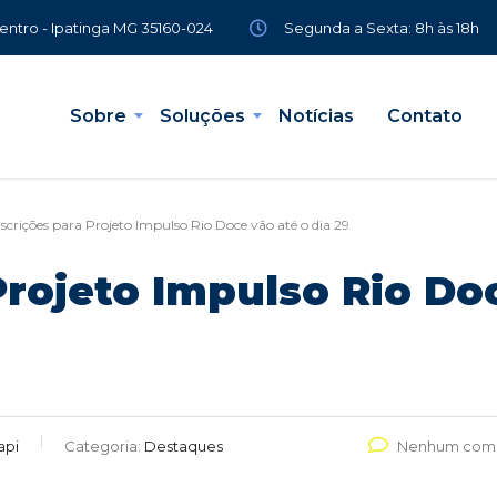
Segunda a Sexta: 8h às 18h
Centro - Ipatinga MG 35160-024
Sobre
Soluções
Notícias
Contato
nscrições para Projeto Impulso Rio Doce vão até o dia 29
Projeto Impulso Rio Doc
api
Categoria:
Destaques
Nenhum come