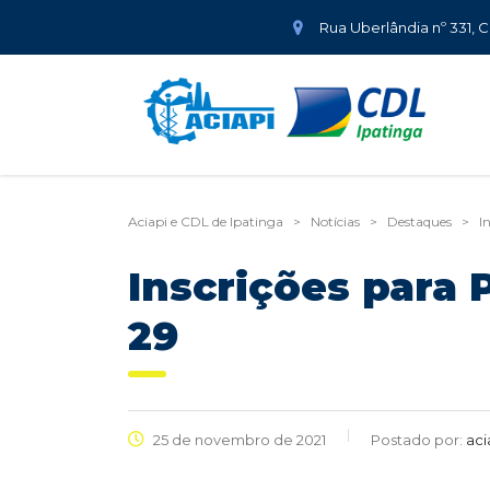
Rua Uberlândia nº 331, 
Aciapi e CDL de Ipatinga
>
Notícias
>
Destaques
>
I
Inscrições para 
29
25 de novembro de 2021
Postado por:
aci