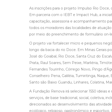
As inscrições para o projeto Impulso Rio Doce
Em parceria com o IEBT e Impact Hub, a iniciati
capacitação, assessoria e acompanhamento pa
todos os moradores das localidades de atuação 
por meio do preenchimento de formulário on-lin
O projeto vai fortalecer micro e pequenos neg
longo da bacia do rio Doce. Em Minas Gerais pod
José do Goiabal, Rio Doce, Santa Cruz do Escal
Prata, Raul Soares, Sem Peixe, Marliéria, Timót
Fernandes Tourinho, Córrego Novo, Pingo d’Água
Conselheiro Pena, Galiléia, Tumiritinga, Naque, 
Santo são Baixo Guandu, Linhares, Colatina, Mari
A Fundação Renova irá selecionar 1550 ideias 
serviços, de base tradicional, social, coletiva,
direcionados ao desenvolvimento das atividades 
ecológico, religioso, gastronômico e esportiv