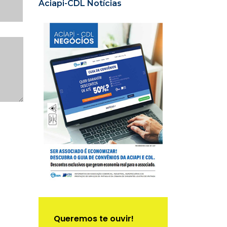
Aciapi-CDL Notícias
Queremos te ouvir!