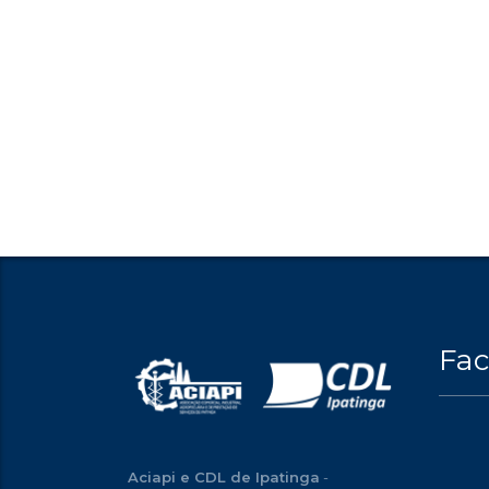
Fa
Aciapi e CDL de Ipatinga
-