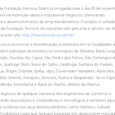
, da Fundação Renova, foram prorrogadas para o dia 29 de novem
va vai estimular ideias e impulsionar negócios, oferecendo
ra o desenvolvimento de empreendimentos. O projeto é voltado
da Fundação Renova. As inscrições são gratuitas e devem ser fe
e pelo site:
http://impulsoriodoce.com.br
.
ócios e promover a diversificação econômica em 42 localidades 
em participar da iniciativa os municípios de Mariana, Barra Long
vado, Dionísio, Rio Casca, São Pedro dos Ferros, São Domingos 
eo, Ipatinga, Bom Jesus do Galho, Caratinga, Santana do Paraíso,
, Bugre, Sobrália, Ipaba, Iapu, Governador Valadares, Alpercata,
Belo Oriente, Periquito, Aimorés, Itueta e Resplendor. Já no Espír
lândia, Sooretama e Barra do Riacho, distrito de Aracruz.
e negócios de qualquer natureza dos segmentos de comércio e
 incluindo associações e cooperativas, e tecnológica; e também aqu
turísticas nos seus diversos âmbitos, como histórico, cultural,
o. Produtores rurais que tenham interesse em desenvolver merca