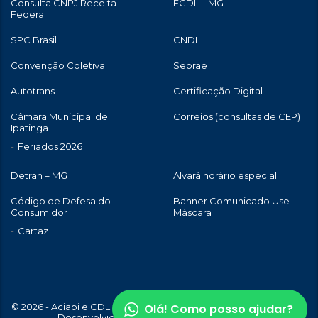
Consulta CNPJ Receita
FCDL – MG
Federal
SPC Brasil
CNDL
Convenção Coletiva
Sebrae
Autotrans
Certificação Digital
Câmara Municipal de
Correios (consultas de CEP)
Ipatinga
Feriados 2026
Detran – MG
Alvará horário especial
Código de Defesa do
Banner Comunicado Use
Consumidor
Máscara
Cartaz
Olá! Como posso ajudar?
© 2026 - Aciapi e CDL de Ipatinga | Todos os direitos reservados |
Desenvolvido com
por
WebStory.com.br