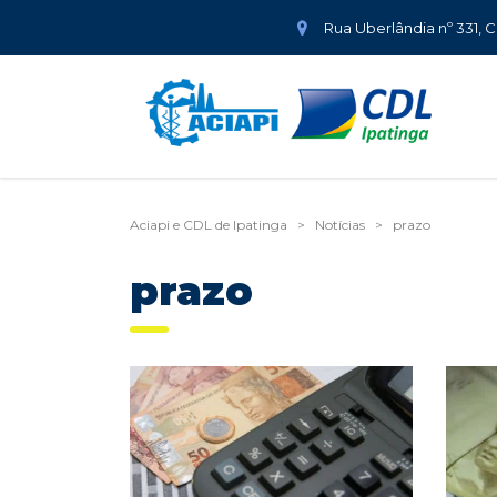
Rua Uberlândia nº 331, 
Aciapi e CDL de Ipatinga
>
Notícias
>
prazo
prazo