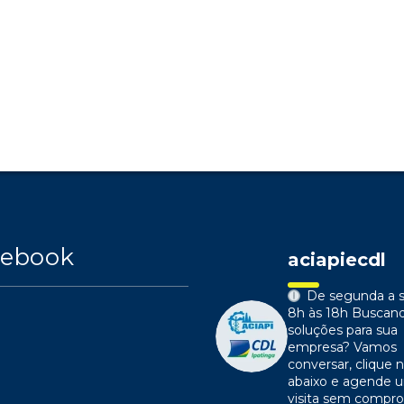
cebook
aciapiecdl
De segunda a s
8h às 18h
Buscan
soluções para sua
empresa?
Vamos
conversar, clique n
abaixo e agende 
visita sem compr