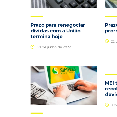
Prazo para renegociar
Praz
dívidas com a União
pror
termina hoje
22 d
30 de junho de 2022
MEI 
reco
devi
3 d