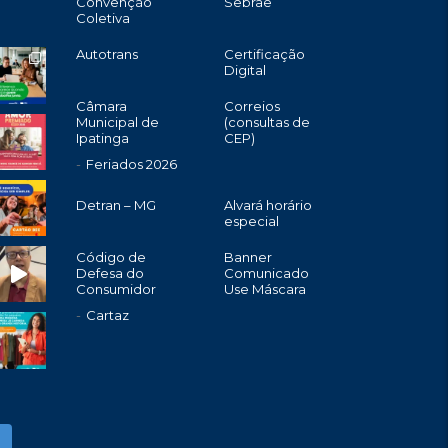
Convenção
Sebrae
Coletiva
Autotrans
Certificação
Digital
Câmara
Correios
Municipal de
(consultas de
Ipatinga
CEP)
Feriados 2026
Detran – MG
Alvará horário
especial
Código de
Banner
Defesa do
Comunicado
Consumidor
Use Máscara
Cartaz