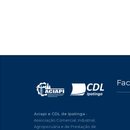
Fa
Aciapi e CDL de Ipatinga
-
Associação Comercial, Industrial,
Agropecuária e de Prestação de