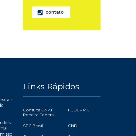
contato
Links Rápidos
exta -
do
Consulta CNPJ
FCDL – MG
Receita Federal
o link
SPC Brasil
CNDL
uma
omisso