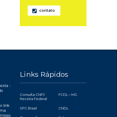
contato
Links Rápidos
exta -
do
Consulta CNPJ
FCDL – MG
Receita Federal
o link
SPC Brasil
CNDL
uma
omisso