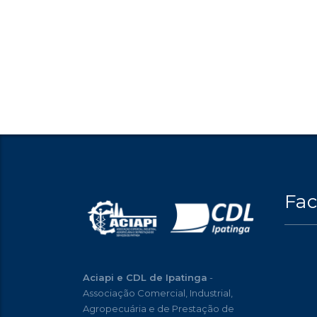
Fa
Aciapi e CDL de Ipatinga
-
Associação Comercial, Industrial,
Agropecuária e de Prestação de