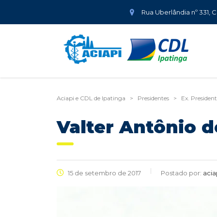
Rua Uberlândia nº 331, 
Aciapi e CDL de Ipatinga
>
Presidentes
>
Ex. Presiden
Valter Antônio de
15 de setembro de 2017
Postado por:
acia