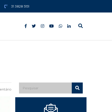
31 3828 5151
ntário