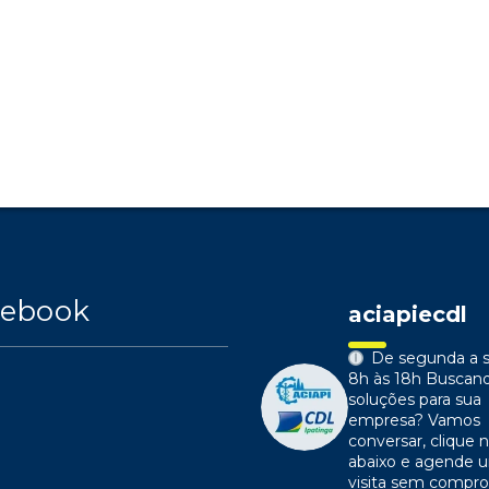
cebook
aciapiecdl
De segunda a s
8h às 18h
Buscan
soluções para sua
empresa?
Vamos
conversar, clique n
abaixo e agende 
visita sem compr