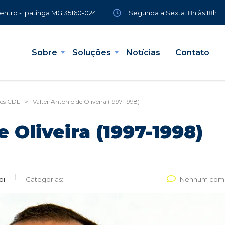
Segunda a Sexta: 8h às 18h
Centro - Ipatinga MG 35160-024
Sobre
Soluções
Notícias
Contato
tes CDL
>
Valter Antônio de Oliveira (1997-1998)
 Oliveira (1997-1998)
pi
Categorias:
Nenhum come