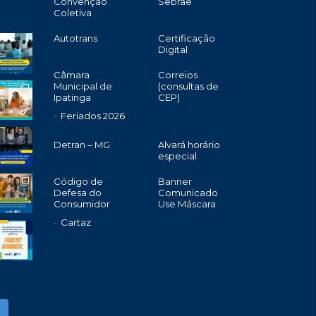
Convenção
Sebrae
Coletiva
Autotrans
Certificação
Digital
Câmara
Correios
Municipal de
(consultas de
Ipatinga
CEP)
Feriados 2026
Detran – MG
Alvará horário
especial
Código de
Banner
Defesa do
Comunicado
Consumidor
Use Máscara
Cartaz