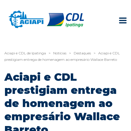
Aciapi e CDL de Ipatinga
>
Notícias
>
Destaques
>
Aciapi e CDL
prestigiam entrega de homenagem ao empresário Wallace Barreto
Aciapi e CDL
prestigiam entrega
de homenagem ao
empresário Wallace
Barreto