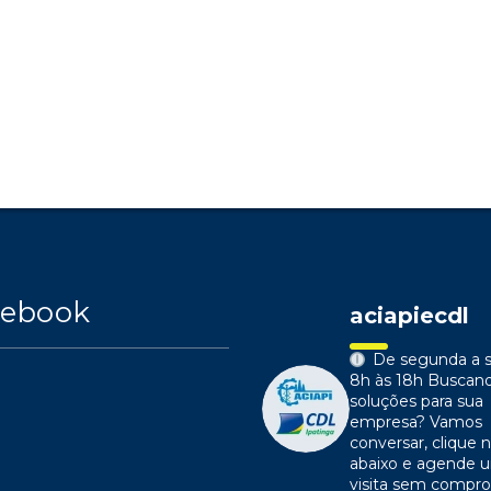
cebook
aciapiecdl
De segunda a s
8h às 18h
Buscan
soluções para sua
empresa?
Vamos
conversar, clique n
abaixo e agende 
visita sem compr