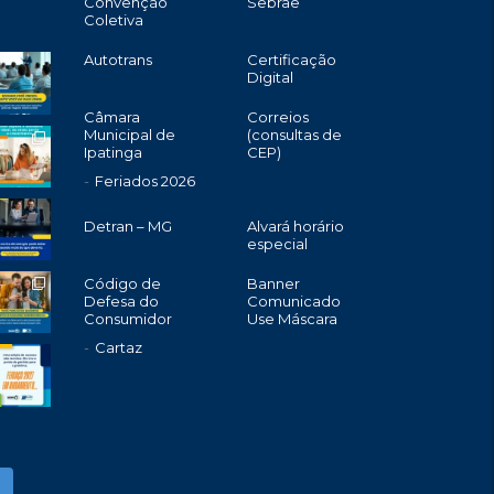
Convenção
Sebrae
Coletiva
Autotrans
Certificação
Digital
Câmara
Correios
Municipal de
(consultas de
Ipatinga
CEP)
Feriados 2026
Detran – MG
Alvará horário
especial
Código de
Banner
Defesa do
Comunicado
Consumidor
Use Máscara
Cartaz