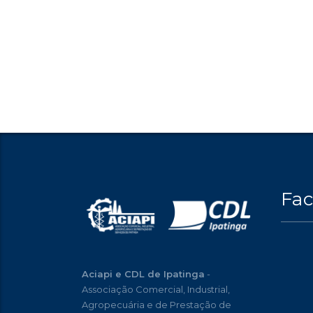
Fa
Aciapi e CDL de Ipatinga
-
Associação Comercial, Industrial,
Agropecuária e de Prestação de