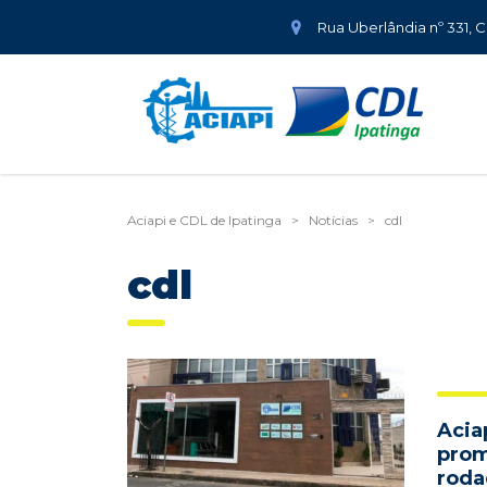
Rua Uberlândia nº 331, 
Aciapi e CDL de Ipatinga
>
Notícias
>
cdl
cdl
Acia
pro
roda