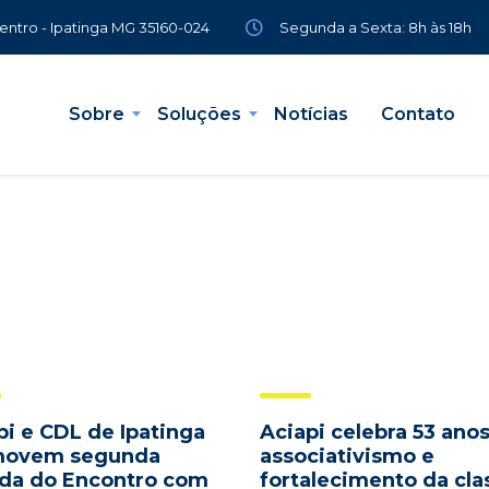
Segunda a Sexta: 8h às 18h
Centro - Ipatinga MG 35160-024
Sobre
Soluções
Notícias
Contato
pi e CDL de Ipatinga
Aciapi celebra 53 ano
movem segunda
associativismo e
da do Encontro com
fortalecimento da cla