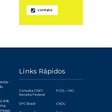
contato
Links Rápidos
exta -
do
Consulta CNPJ
FCDL – MG
Receita Federal
o link
SPC Brasil
CNDL
uma
omisso