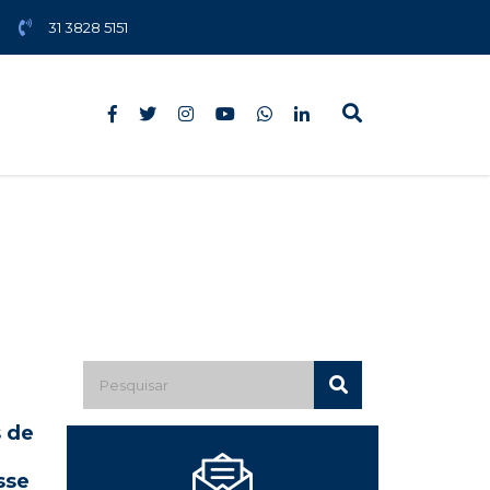
31 3828 5151
s de
sse