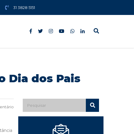
31 3828 5151
o Dia dos Pais
ntário
tância