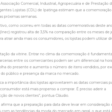
 Associação Comercial, Industrial, Agropecuária e de Prestação 
irigentes Lojistas (CDL) de Ipatinga estimam que a comemoraçã
as próximas semanas.
sitivo, como ocorreu em todas as datas comemorativas deste an
Inec) registrou alta de 3,5% na comparação entre os meses de j
 atrair ainda mais os consumidores, os lojistas podem utilizar di
ntação da vitrine. Entrar no clima da comemoração é fundamenta
parcerias entre os comerciantes podem ser um diferencial na hor
colha do presente e aumenta o número de itens vendidos, por e
nto do público e presença da marca no mercado.
ca a importância dos lojistas aproveitarem as datas comerciais p
 consumidor está mais propenso a comprar. É preciso aderir a
cção de novos clientes”, pontua Cláudio.
 afirma que a preparação para data deve levar em consideração 
os com as tendências da moda do mercado em geral, o que está