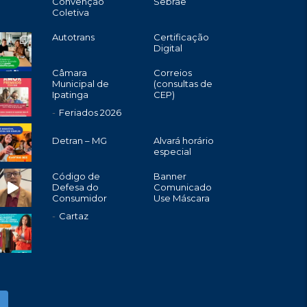
Convenção
Sebrae
Coletiva
Autotrans
Certificação
Digital
Câmara
Correios
Municipal de
(consultas de
Ipatinga
CEP)
Feriados 2026
Detran – MG
Alvará horário
especial
Código de
Banner
Defesa do
Comunicado
Consumidor
Use Máscara
Cartaz