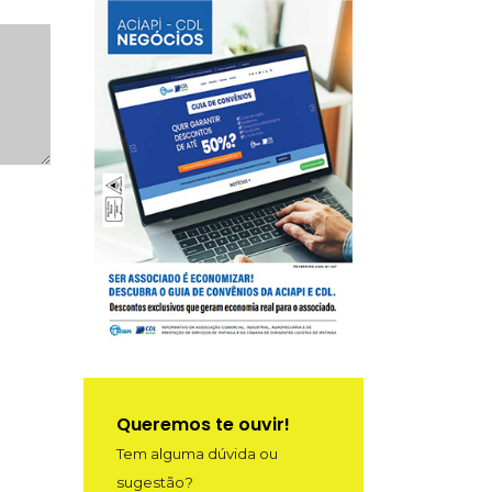
Queremos te ouvir!
Tem alguma dúvida ou
sugestão?