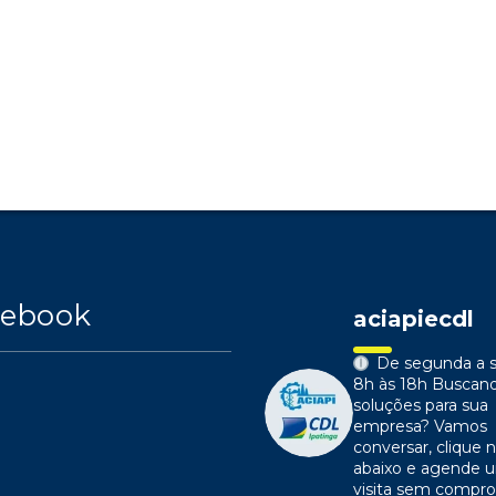
cebook
aciapiecdl
De segunda a s
8h às 18h
Buscan
soluções para sua
empresa?
Vamos
conversar, clique n
abaixo e agende 
visita sem compr