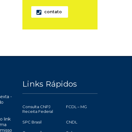
contato
Links Rápidos
exta -
do
Consulta CNPJ
FCDL – MG
Receita Federal
o link
SPC Brasil
CNDL
uma
omisso