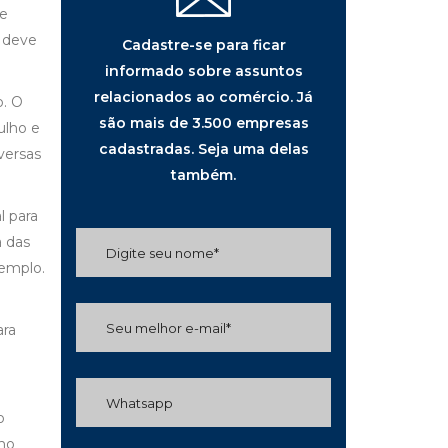
de
o deve
Cadastre-se para ficar
informado sobre assuntos
relacionados ao comércio. Já
o. O
são mais de 3.500 empresas
ulho e
cadastradas. Seja uma delas
versas
também.
l para
a das
xemplo.
ara
o
 no