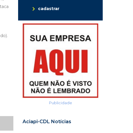
taca
cadastrar
do).
Publicidade
Aciapi-CDL Notícias