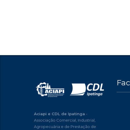
Fa
Aciapi e CDL de Ipatinga
-
Associação Comercial, Industrial,
Agropecuária e de Prestação de