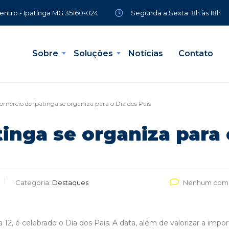
Segunda a Sexta: 8h às 18h
Centro - Ipatinga MG 35160-024
Sobre
Soluções
Notícias
Contato
omércio de Ipatinga se organiza para o Dia dos Pais
inga se organiza para 
Categoria:
Destaques
Nenhum come
, é celebrado o Dia dos Pais. A data, além de valorizar a impor