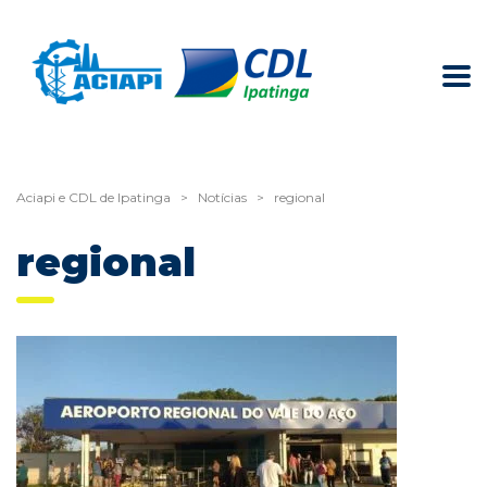
Aciapi e CDL de Ipatinga
>
Notícias
>
regional
regional