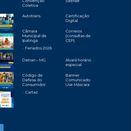
Convenção
Sebrae
Coletiva
Autotrans
Certificação
Digital
Câmara
Correios
Municipal de
(consultas de
Ipatinga
CEP)
Feriados 2026
Detran – MG
Alvará horário
especial
Código de
Banner
Defesa do
Comunicado
Consumidor
Use Máscara
Cartaz