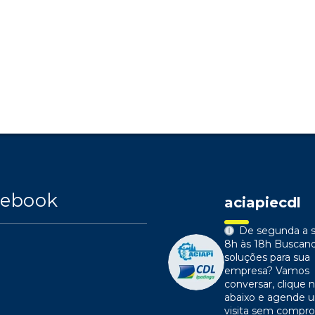
cebook
aciapiecdl
De segunda a s
8h às 18h
Buscan
soluções para sua
empresa?
Vamos
conversar, clique n
abaixo e agende 
visita sem compr