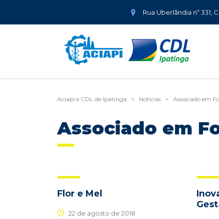
Rua Uberlândia nº 331, 
Aciapi e CDL de Ipatinga
>
Notícias
>
Associado em F
Associado em F
Flor e Mel
Inov
Gest
22 de agosto de 2018