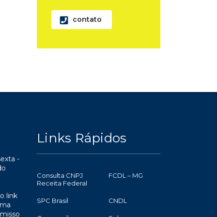
contato
Links Rápidos
exta -
do
Consulta CNPJ
FCDL – MG
Receita Federal
o link
SPC Brasil
CNDL
uma
omisso