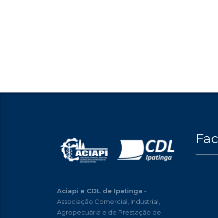
Fa
Aciapi e CDL de Ipatinga
-
Associação Comercial, Industrial,
Agropecuária e de Prestação de