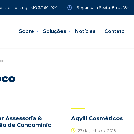
Segunda a Sexta: 8h às 18h
Centro - Ipatinga MG 35160-024
Sobre
Soluções
Notícias
Contato
oco
oco
ar Assessoria &
Agylli Cosméticos
ão de Condomínio
27 de junho de 2018