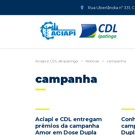
Rua Uberlândia nº 331, 
Aciapi e CDL de Ipatinga
>
Notícias
>
campanha
campanha
Aciapi e CDL entregam
Conh
prêmios da campanha
cam
Amor em Dose Dupla
Dupl