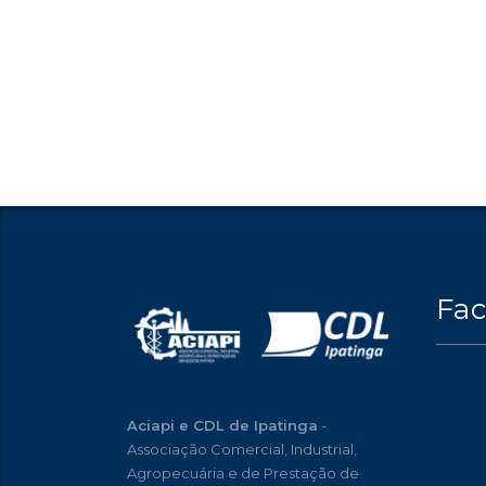
Fa
Aciapi e CDL de Ipatinga
-
Associação Comercial, Industrial,
Agropecuária e de Prestação de