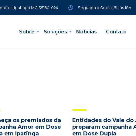
Segunda a Sexta: 8h às 18h
Centro - Ipatinga MG 35160-024
Sobre
Soluções
Notícias
Contato
eça os premiados da
Entidades do Vale do
panha Amor em Dose
preparam campanha 
a em Ipatinga
em Dose Dupla