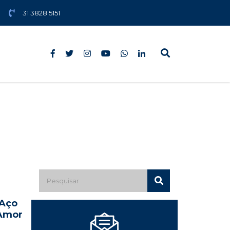
31 3828 5151
 Aço
Amor