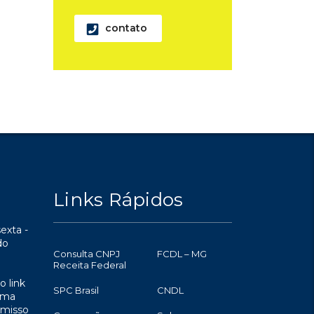
contato
Links Rápidos
exta -
do
Consulta CNPJ
FCDL – MG
Receita Federal
o link
SPC Brasil
CNDL
uma
omisso