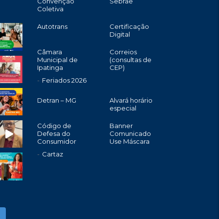
Convenção
Sebrae
Coletiva
Autotrans
Certificação
Digital
Câmara
Correios
Municipal de
(consultas de
Ipatinga
CEP)
Feriados 2026
Detran – MG
Alvará horário
especial
Código de
Banner
Defesa do
Comunicado
Consumidor
Use Máscara
Cartaz