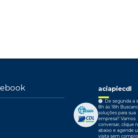
cebook
aciapiecdl
De segunda a s
8h às 18h
Buscan
soluções para sua
empresa?
Vamos
conversar, clique n
abaixo e agende 
visita sem compr