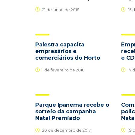
21 de junho de 2018
15 
Palestra capacita
Empr
empresários e
rece
comerciários do Horto
e CD
1 de fevereiro de 2018
17 d
Parque Ipanema recebe o
Comé
sorteio da campanha
poli
Natal Premiado
Nata
20 de dezembro de 2017
19 