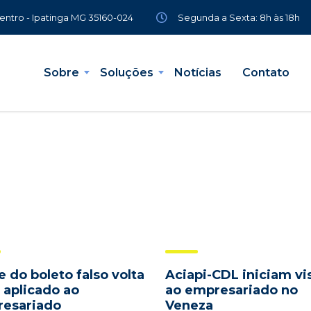
Segunda a Sexta: 8h às 18h
Centro - Ipatinga MG 35160-024
Sobre
Soluções
Notícias
Contato
e do boleto falso volta
Aciapi-CDL iniciam vi
r aplicado ao
ao empresariado no
esariado
Veneza