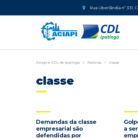
Rua Uberlândia nº 331, 
Aciapi e CDL de Ipatinga
>
Notícias
>
classe
classe
Demandas da classe
Golp
empresarial são
a se
defendidas por
empr