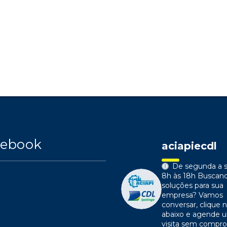
cebook
aciapiecdl
De segunda a s
8h às 18h
Buscan
soluções para sua
empresa?
Vamos
conversar, clique n
abaixo e agende 
visita sem compr