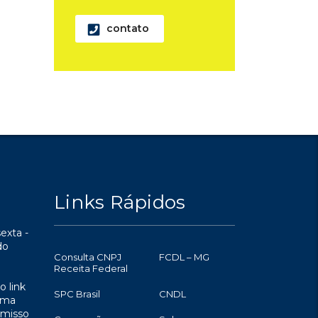
contato
Links Rápidos
exta -
do
Consulta CNPJ
FCDL – MG
Receita Federal
o link
SPC Brasil
CNDL
uma
omisso