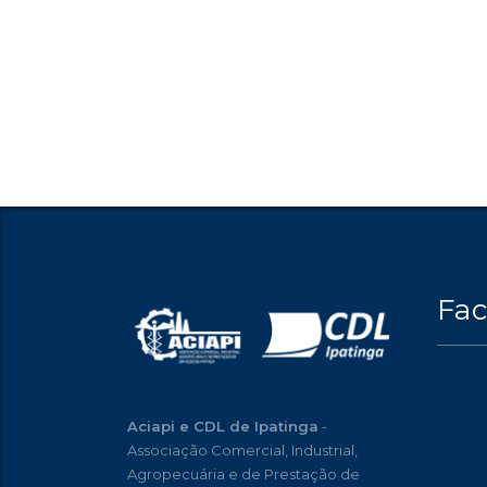
Fa
Aciapi e CDL de Ipatinga
-
Associação Comercial, Industrial,
Agropecuária e de Prestação de