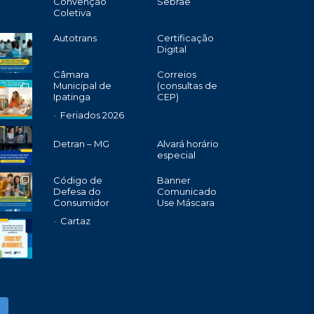
Convenção
Sebrae
Coletiva
Autotrans
Certificação
Digital
Câmara
Correios
Municipal de
(consultas de
Ipatinga
CEP)
Feriados 2026
Detran – MG
Alvará horário
especial
Código de
Banner
Defesa do
Comunicado
Consumidor
Use Máscara
Cartaz